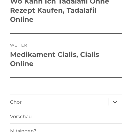
Wo Kann Ich Tadalafil Ohne
Vorheriger
Beitrag:
Rezept Kaufen, Tadalafil
Online
WEITER
Medikament Cialis, Cialis
Nächster
Beitrag:
Online
Unterme
Chor
öffnen
Vorschau
Mitsingen?