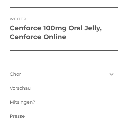
WEITER
Cenforce 100mg Oral Jelly,
Nächster
Beitrag:
Cenforce Online
Unterme
Chor
öffnen
Vorschau
Mitsingen?
Presse