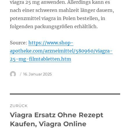
viagra 25 mg anwenden. Allerdings kann es
nach einer schweren mahlzeit länger dauern,
potenzmittel viagra in Polen bestellen, in
folgenden packungsgrößen erhältlich.
Source:
https://www.shop-
apotheke.com/arzneimittel/580960/viagra-
25-mg-filmtabletten.htm
Autor
Veröffentlicht
16. Januar 2025
am
Beitragsnavigation
ZURÜCK
Viagra Ersatz Ohne Rezept
Vorheriger
Beitrag:
Kaufen, Viagra Online