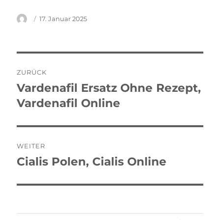
Autor
Veröffentlicht
17. Januar 2025
am
Beitragsnavigation
ZURÜCK
Vardenafil Ersatz Ohne Rezept,
Vorheriger
Beitrag:
Vardenafil Online
WEITER
Cialis Polen, Cialis Online
Nächster
Beitrag: