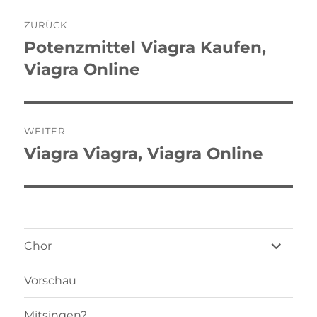
Beitragsnavigation
ZURÜCK
Potenzmittel Viagra Kaufen,
Vorheriger
Beitrag:
Viagra Online
WEITER
Viagra Viagra, Viagra Online
Nächster
Beitrag:
Unterme
Chor
öffnen
Vorschau
Mitsingen?