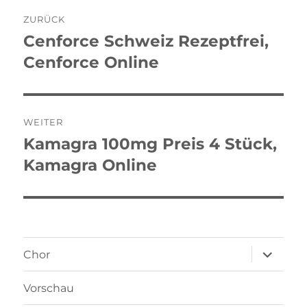
Beitragsnavigation
ZURÜCK
Cenforce Schweiz Rezeptfrei,
Vorheriger
Beitrag:
Cenforce Online
WEITER
Kamagra 100mg Preis 4 Stück,
Nächster
Beitrag:
Kamagra Online
Unterme
Chor
öffnen
Vorschau